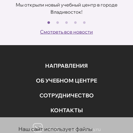
Мы открыли новый учебный центр в городе
Владивосток!
В
ов
Смотреть все новости
НАПРАВЛЕНИЯ
ОБ УЧЕБНОМ ЦЕНТРЕ
СОТРУДНИЧЕСТВО
КОНТАКТЫ
Наш сайт использует файлы
info@aravia-academy.ru