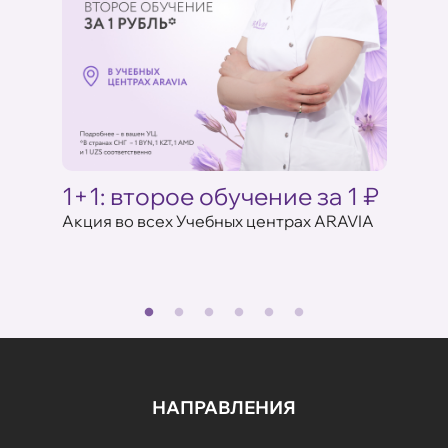
Ц
1+1: второе обучение за 1 ₽
Акци
ARAV
Акция во всех Учебных центрах ARAVIA
аказе
17 июля 
НАПРАВЛЕНИЯ