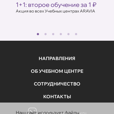
Ц
1+1: второе обучение за 1 ₽
Акци
ARAV
Акция во всех Учебных центрах ARAVIA
аказе
17 июля 
НАПРАВЛЕНИЯ
ОБ УЧЕБНОМ ЦЕНТРЕ
СОТРУДНИЧЕСТВО
КОНТАКТЫ
Наш сайт использует файлы
info@aravia-academy.ru