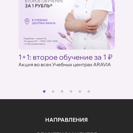
Ц
1+1: второе обучение за 1 ₽
Акци
ARAV
Акция во всех Учебных центрах ARAVIA
аказе
17 июля 
НАПРАВЛЕНИЯ